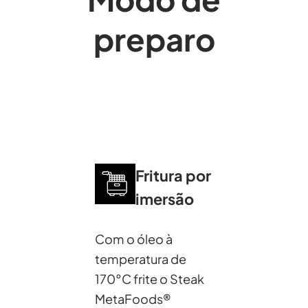
preparo
Fritura por
imersão
Com o óleo à
temperatura de
170°C frite o Steak
MetaFoods®