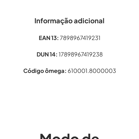
Informação adicional
EAN 13:
7898967419231
DUN 14:
17898967419238
Código ômega:
610001.8000003
Modo de