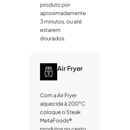
produto por
aproximadamente
3 minutos, ou até
estarem
dourados.
Air Fryer
Com a Air Fryer
aquecida à 200°C
coloque o Steak
MetaFoods®
produtos no cesto