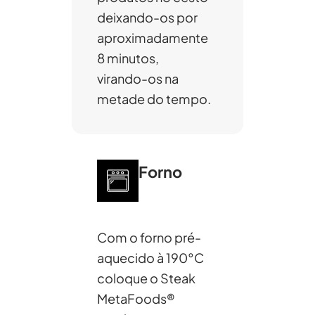
deixando-os por
aproximadamente
8 minutos,
virando-os na
metade do tempo.
Forno
Com o forno pré-
aquecido à 190°C
coloque o Steak
MetaFoods®