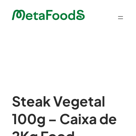
Saltar
para
o
conteúdo
Steak Vegetal
100g – Caixa de