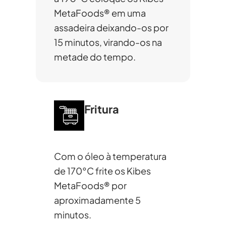
MetaFoods® em uma
assadeira deixando-os por
15 minutos, virando-os na
metade do tempo.
Fritura
Com o óleo à temperatura
de 170°C frite os Kibes
MetaFoods® por
aproximadamente 5
minutos.