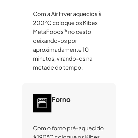
Com a Air Fryer aquecida à
200°C coloque os Kibes
MetaFoods® no cesto
deixando-os por
aproximadamente 10
minutos, virando-os na
metade do tempo.
Forno
Com o forno pré-aquecido
à 190°C coloque os Kibes