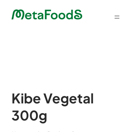
Saltar
para
o
conteúdo
Kibe Vegetal
300g