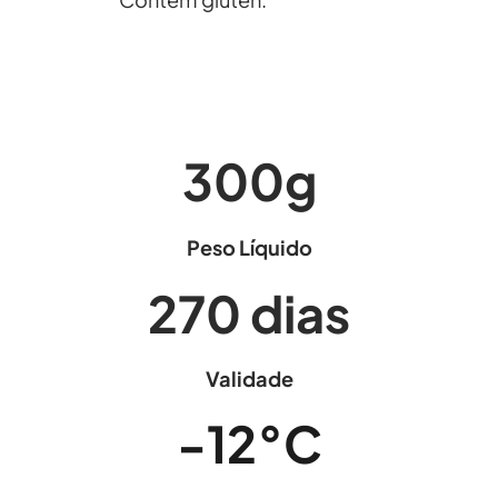
300
g
Peso Líquido
270
dias
Validade
-12
°C